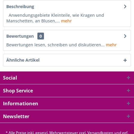
Beschreibung
Anwendungsgebiete Kleinteile, wie Kragen und
Manschetten, an Blusen,...
mehr
Bewertungen
0
Bewertungen lesen, schreiben und diskutieren...
mehr
Ähnliche Artikel
Social
Shop Service
Informationen
Newsletter
* Alle Preise inkl. gesetzl. Mehrwertsteuer zzgl.
Versandkosten
und ggf.