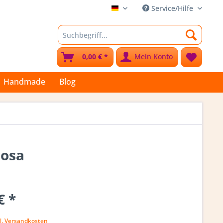
Service/Hilfe
Stoffkleks
0,00 € *
Mein Konto
Handmade
Blog
rosa
€ *
k
l. Versandkosten