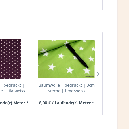
| bedruckt |
Baumwolle | bedruckt | 3cm
Baumwolle
 | lila/weiss
Sterne | lime/weiss
8mm Punkte
ende(r) Meter *
8,00 € / Laufende(r) Meter *
8,00 € / Lau