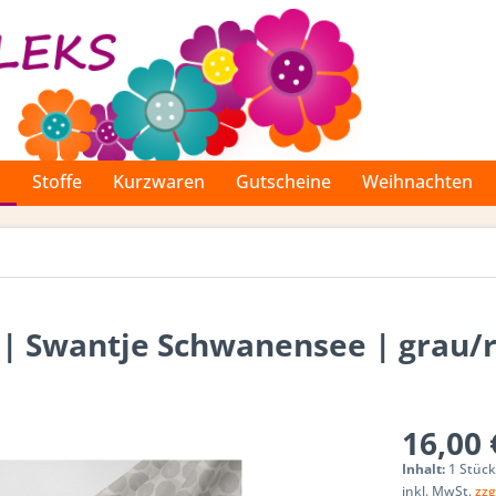
n
Stoffe
Kurzwaren
Gutscheine
Weihnachten
l | Swantje Schwanensee | grau/
16,00 
Inhalt:
1 Stüc
inkl. MwSt.
zzg