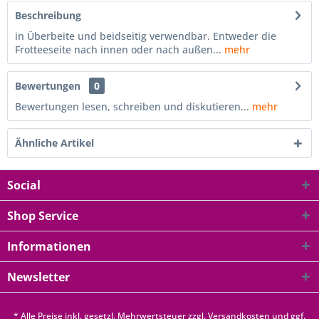
Beschreibung
in Überbeite und beidseitig verwendbar. Entweder die
Frotteeseite nach innen oder nach außen...
mehr
Bewertungen
0
Bewertungen lesen, schreiben und diskutieren...
mehr
Ähnliche Artikel
Social
Shop Service
Informationen
Newsletter
* Alle Preise inkl. gesetzl. Mehrwertsteuer zzgl.
Versandkosten
und ggf.