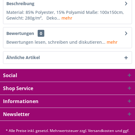
Beschreibung
Material: 85% Polyester, 15% Polyamid Maße: 100x150cm,
Gewicht: 280g/m², Deko...
mehr
Bewertungen
0
Bewertungen lesen, schreiben und diskutieren...
mehr
Ähnliche Artikel
Social
Shop Service
Informationen
Newsletter
* Alle Preise inkl. gesetzl. Mehrwertsteuer zzgl.
Versandkosten
und ggf.