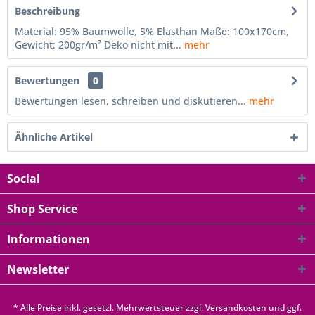
Beschreibung
Material: 95% Baumwolle, 5% Elasthan Maße: 100x170cm,
Gewicht: 200gr/m² Deko nicht mit...
mehr
Bewertungen
0
Bewertungen lesen, schreiben und diskutieren...
mehr
Ähnliche Artikel
Social
Shop Service
Informationen
Newsletter
* Alle Preise inkl. gesetzl. Mehrwertsteuer zzgl.
Versandkosten
und ggf.