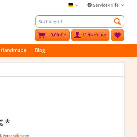
Service/Hilfe
Stoffkleks
0,00 € *
Mein Konto
Handmade
Blog
€ *
l. Versandkosten