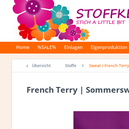
Home
%SALE%
Einlagen
Eigenproduktion
Übersicht
Stoffe
Sweat / French Terry
French Terry | Sommersw