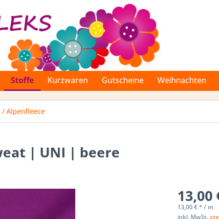
Stoffe
Kurzwaren
Gutscheine
Weihnachten
 / Alpenfleece
eat | UNI | beere
13,00 
13,00 € * / m
inkl. MwSt.
zzg