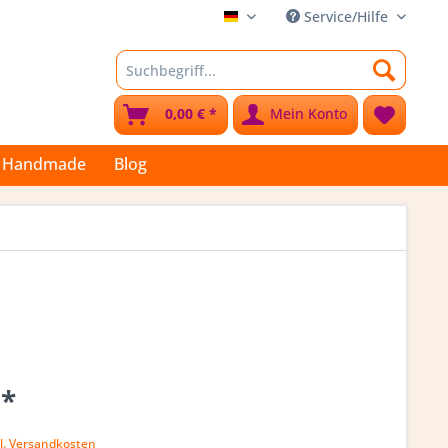
Service/Hilfe
Stoffkleks
0,00 € *
Mein Konto
Handmade
Blog
 *
k
l. Versandkosten