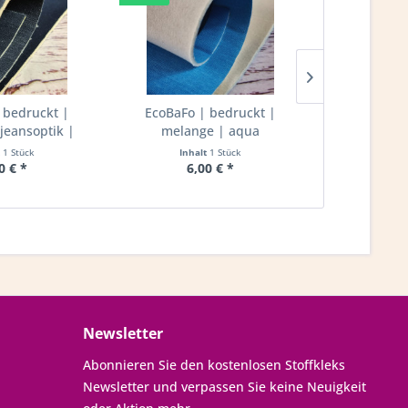
 bedruckt |
EcoBaFo | bedruckt |
EcoBaFo 
jeansoptik |
melange | aqua
melang
rine
t
1 Stück
Inhalt
1 Stück
Inha
0 € *
6,00 € *
6,
Newsletter
Abonnieren Sie den kostenlosen Stoffkleks
Newsletter und verpassen Sie keine Neuigkeit