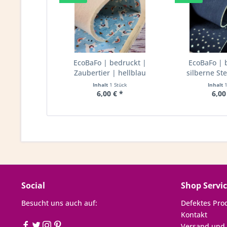
EcoBaFo | bedruckt |
EcoBaFo | 
Zaubertier | hellblau
silberne Ste
Inhalt
1 Stück
Inhalt
6,00 € *
6,00
Social
Shop Servi
Besucht uns auch auf:
Defektes Pro
Kontakt
Versand und