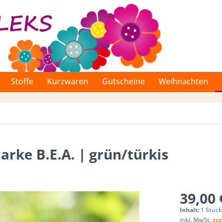
Stoffe
Kurzwaren
Gutscheine
Weihnachten
ke B.E.A. | grün/türkis
39,00 
Inhalt:
1 Stüc
inkl. MwSt.
zzg