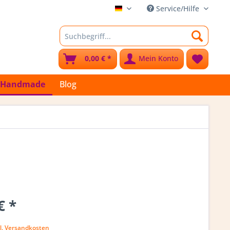
Service/Hilfe
Stoffkleks
0,00 € *
Mein Konto
Handmade
Blog
€ *
k
l. Versandkosten