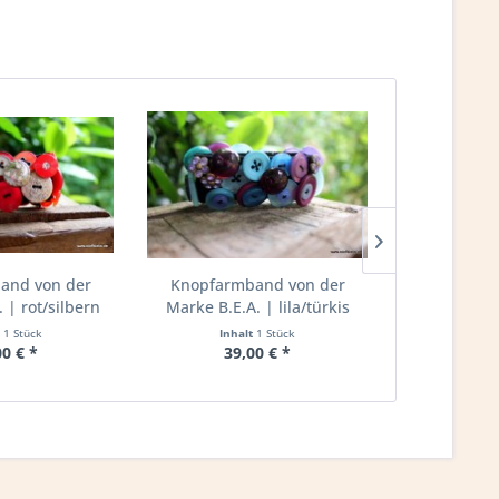
and von der
Knopfarmband von der
Knopfarm
 | rot/silbern
Marke B.E.A. | lila/türkis
Marke B.E.A
t
1 Stück
Inhalt
1 Stück
Inha
00 € *
39,00 € *
39